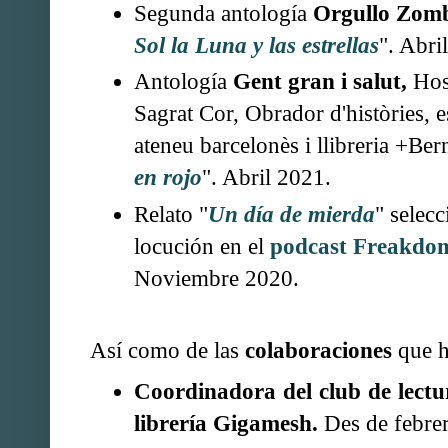
Segunda antología
Orgullo Zom
Sol la Luna y las estrellas
". Abri
Antología
Gent gran i salut,
Hosp
Sagrat Cor, Obrador d'històries, e
ateneu barcelonès i llibreria +Bern
en rojo
". Abril 2021.
Relato "
Un día de mierda
" selec
locución en el
podcast Freakdo
Noviembre 2020.
Así como de las
colaboraciones
que h
Coordinadora del club de lect
librería Gigamesh.
Des de febre